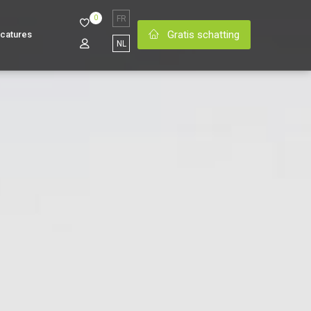
0
FR
Gratis schatting
catures
NL