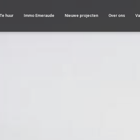
Te huur
Immo Emeraude
Nieuwe projecten
Over ons
Va