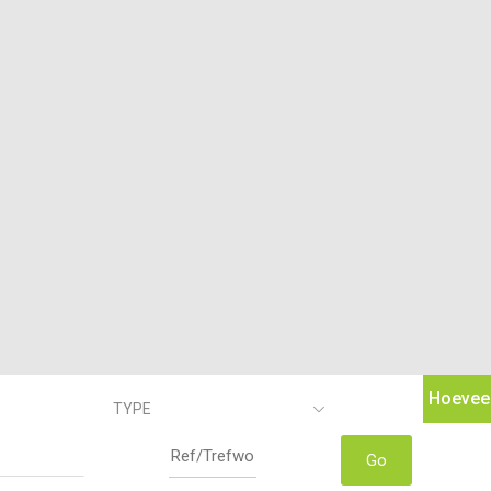
Hoeveel
TYPE
Go