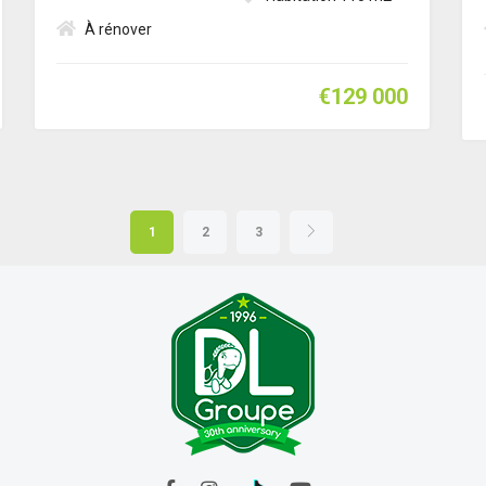
À rénover
€129 000
1
2
3