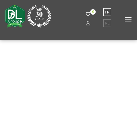
0
FR
NL