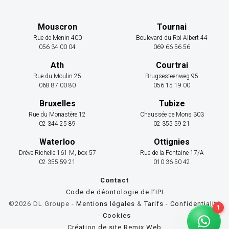
Mouscron
Tournai
Rue de Menin 400
Boulevard du Roi Albert 44
056 34 00 04
069 66 56 56
Ath
Courtrai
Rue du Moulin 25
Brugsesteenweg 95
068 87 00 80
056 15 19 00
Bruxelles
Tubize
Rue du Monastère 12
Chaussée de Mons 303
02 344 25 89
02 355 59 21
Waterloo
Ottignies
Drève Richelle 161 M, box 57
Rue de la Fontaine 17/A
02 355 59 21
010 36 50 42
Contact
Code de déontologie de l’IPI
©2026 DL Groupe -
Mentions légales
&
Tarifs
-
Confidentialité
-
Cookies
Création de site Remix Web