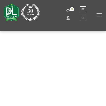
0
FR
NL