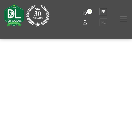
0
FR
NL