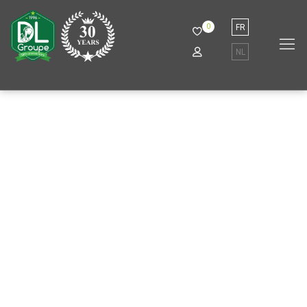
0
FR
NL