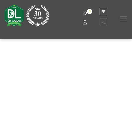
0
FR
NL