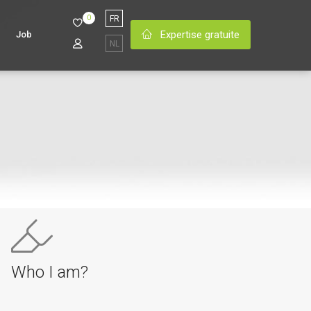
0
FR
Expertise gratuite
Job
NL
Who I am?