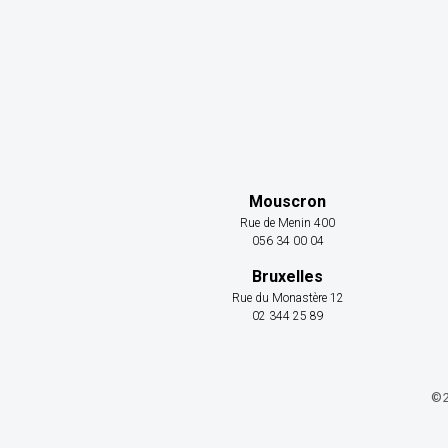
Mouscron
Rue de Menin 400
056 34 00 04
Bruxelles
Rue du Monastère 12
02 344 25 89
©2