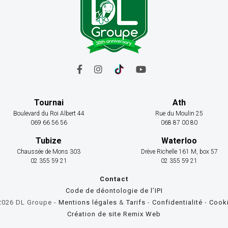
Tournai
Ath
Boulevard du Roi Albert 44
Rue du Moulin 25
069 66 56 56
068 87 00 80
Tubize
Waterloo
Chaussée de Mons 303
Drève Richelle 161 M, box 57
02 355 59 21
02 355 59 21
Contact
Code de déontologie de l’IPI
026 DL Groupe -
Mentions légales
&
Tarifs
-
Confidentialité
-
Cook
Création de site Remix Web