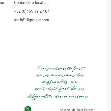
ion:
Conseillère location
+32 (0)465 39 27 84
:
lea.h@dlgroupe.com