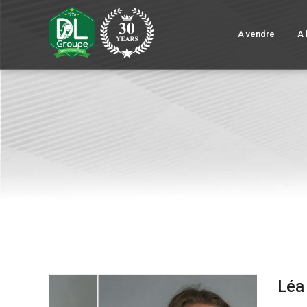
A vendre
A 
Léa