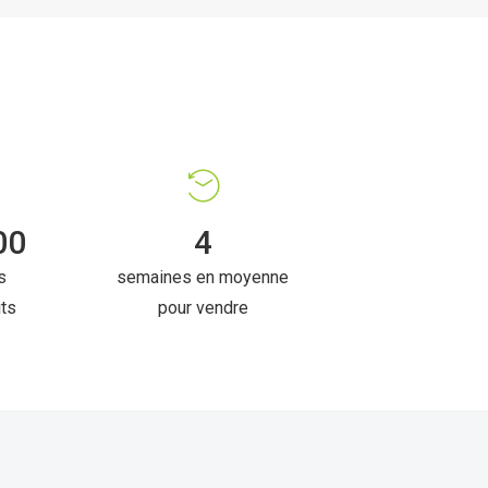
00
4
s
semaines en moyenne
its
pour vendre