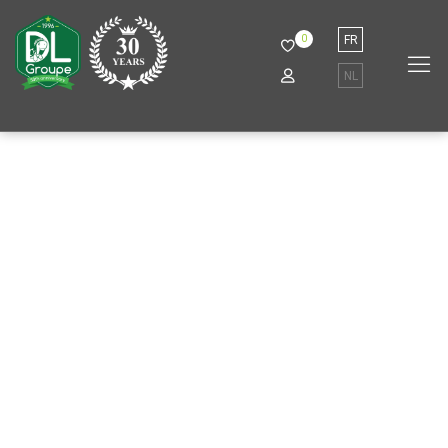
0
FR
NL